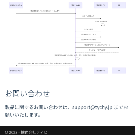
お客様のシステム
登記くんAPI
登記簿サイト
S3
登記簿取得リクエスト送信（キー: 法人番号）
ログイン情報入力
ログイン情報認証
ログイン成功
登記簿取得リクエスト
登記簿PDFデータ送信
登記簿PDFデータをS3にアップロード
アップロード完了の応答
登記簿PDFの解析（法人格、本店、商号、代表者氏名の取得）
登記簿PDFのURL + 解析結果（法人格、本店、商号、代表者氏名、代表者住所等）
お客様のシステム
登記くんAPI
登記簿サイト
S3
お問い合わせ
製品に関するお問い合わせは、support@tychy.jp までお
願いいたします。
© 2023 - 株式会社ティヒ