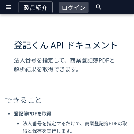
製品紹介
ログイン
検
索
できること
を
登記くん API ドキュメント
初
Quickstart
法人番号を指定して、商業登記簿PDFと
期
解析結果を取得できます。
システム概要
化
お問い合わせ
できること
登記簿PDFを取得
法人番号を指定するだけで、商業登記簿PDFの取
得と保存を実行します。