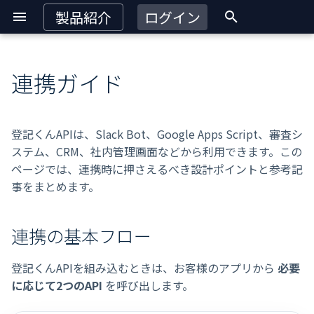
製品紹介
ログイン
検
索
連携ガイド
連携の基本フロー
を
初
実装時のポイント
登記くんAPIは、Slack Bot、Google Apps Script、審査シ
期
ステム、CRM、社内管理画面などから利用できます。この
推奨リトライ方針
ページでは、連携時に押さえるべき設計ポイントと参考記
化
事をまとめます。
参考実装・記事
連携の基本フロー
登記くんAPIを組み込むときは、お客様のアプリから
必要
に応じて2つのAPI
を呼び出します。