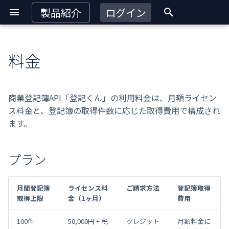
製品紹介
ログイン
検
索
料金
プラン
を
初
登記簿取得費用
商業登記簿API「登記くん」の利用料金は、月額ライセン
期
ス料金と、登記簿の取得件数に応じた取得費用で構成され
課金対象になるリクエスト
ます。
化
開発環境用ライセンス
プラン
100件プランに登録する
月間登記簿
ライセンス料
ご請求方法
登記簿取得
お問い合わせ
取得上限
金（1ヶ月）
費用
100件
50,000円 + 税
クレジット
月額料金に