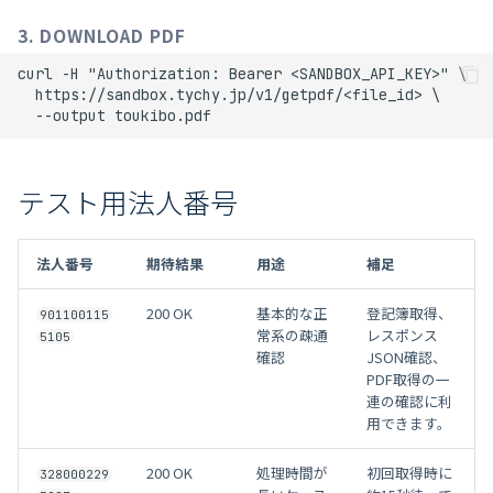
3. DOWNLOAD PDF
curl -H "Authorization: Bearer <SANDBOX_API_KEY>" \

  https://sandbox.tychy.jp/v1/getpdf/<file_id> \

テスト用法人番号
法人番号
期待結果
用途
補足
200 OK
基本的な正
登記簿取得、
901100115
常系の疎通
レスポンス
5105
確認
JSON確認、
PDF取得の一
連の確認に利
用できます。
200 OK
処理時間が
初回取得時に
328000229