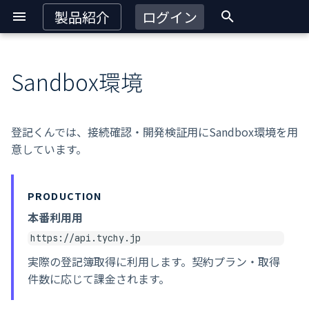
製品紹介
ログイン
検
索
Sandbox環境
APIキー
を
初
5分で疎通確認
登記くんでは、接続確認・開発検証用にSandbox環境を用
期
意しています。
テスト用法人番号
化
確認できること
PRODUCTION
本番利用用
本番移行時の変更点
https://api.tychy.jp
実際の登記簿取得に利用します。契約プラン・取得
件数に応じて課金されます。